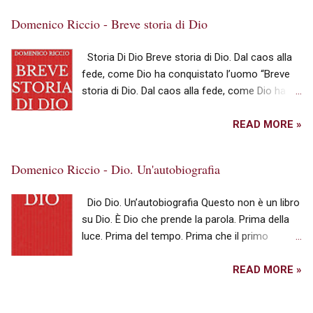
spirituale. La sua intera produzione si configura
Domenico Riccio - Breve storia di Dio
come un viaggio iniziatico e provocatorio : un
cammino ermetico che rifiuta la logica ordinaria
Storia Di Dio Breve storia di Dio. Dal caos alla
per abbracciare il paradosso, spingendo chi
fede, come Dio ha conquistato l’uomo “Breve
guarda, ascolta o legge a demolire le proprie
storia di Dio. Dal caos alla fede, come Dio ha
certezze per scoprire l'essenza del sé.
conquistato l’uomo”, primo volume della Trilogia
Attraverso un'opera monumentale che spazia
della Storia (Storia di Dio, Storia della Fede,
READ MORE »
tra libri, album musicali e visioni artistiche ,
Storia delle Cose), è un viaggio epico attraverso
l'autore conduce una spietata decostruzione
la più straordinaria delle rivoluzioni: la lenta,
dei miti, delle superstizioni e delle gabbie dorate
Domenico Riccio - Dio. Un'autobiografia
inarrestabile ascesa del monoteismo. L’Autore
del mondo contemporaneo. Non c'è spazio per
Domenico Riccio, autore di oltre cento saggi,
il conforto superficiale nel suo universo
Dio Dio. Un’autobiografia Questo non è un libro
articoli e note, ha conseguito una laurea, una
creativo; c'è invece l'invito a percorrere una via
su Dio. È Dio che prende la parola. Prima della
specializzazione, due dottorati di ricerca e tre
stretta, un rito di trasformazione che richied...
luce. Prima del tempo. Prima che il primo
master. Vincitore di più borse di studio, ha
istante imparasse a esistere. Una Voce eterna
partecipato a vari progetti di ricerca ed è stato
attraversa la creazione e racconta la propria
READ MORE »
relatore in numerosi convegni e incontri di
storia: non come una cronaca, ma come una
studio. Già consulente governativo, ha
rivelazione poetica, filosofica e spirituale che
insegnato in diverse università. Con questo